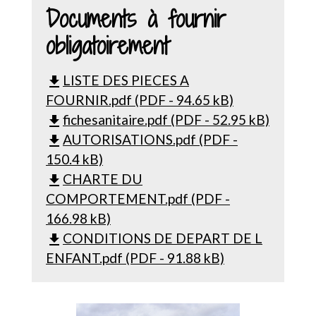
Documents à fournir
obligatoirement
LISTE DES PIECES A
file_download
FOURNIR.pdf (PDF - 94.65 kB)
fichesanitaire.pdf (PDF - 52.95 kB)
file_download
AUTORISATIONS.pdf (PDF -
file_download
150.4 kB)
CHARTE DU
file_download
COMPORTEMENT.pdf (PDF -
166.98 kB)
CONDITIONS DE DEPART DE L
file_download
ENFANT.pdf (PDF - 91.88 kB)