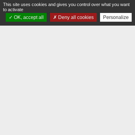
21121 Hauteville-lès-Dijon - FRANCE
This site uses cookies and gives you control over what you want
to activate
+33 3 80 58 07 08
OK, accept all
Deny all cookies
Personalize
Contact par formulaire
Liens
Dijon Métropole
Jumelage
Orvitis
Habellis
Académie de Dijon
Jumelages
VAJ (Altura en Espagne)