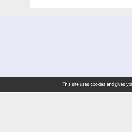
This site uses cookies and gives you
Liens
Dijon Métropole
Jumelage
Orvitis